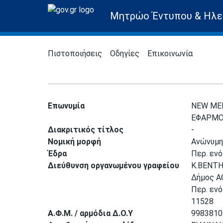
Μητρώο Έντυπου & Ηλε
Πιστοποιήσεις
Οδηγίες
Επικοινωνία
Επωνυμία
NEW ME
ΕΦΑΡΜΟ
Διακριτικός τίτλος
-
Νομική μορφή
Ανώνυμη 
Έδρα
Περ. εν
Διεύθυνση οργανωμένου γραφείου
Κ.ΒΕΝΤΗ
Δήμος 
Περ. εν
11528
Α.Φ.Μ. / αρμόδια Δ.Ο.Υ
9983810