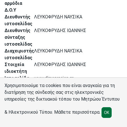
αρμόδια
Δ.Ο.Υ
Διευθυντής
ΛΕΥΚΟΦΡΥΔΗ ΝΑΥΣΙΚΑ
ιστοσελίδας
Διευθυντής
ΛΕΥΚΟΦΡΥΔΗΣ ΙΩΑΝΝΗΣ
σύνταξης
ιστοσελίδας
Διαχειριστής
ΛΕΥΚΟΦΡΥΔΗ ΝΑΥΣΙΚΑ
ιστοσελίδας
Στοιχεία
ΛΕΥΚΟΦΡΥΔΗΣ ΙΩΑΝΝΗΣ
ιδιοκτήτη
Ιστοσελίδα
www.dimoprasion.gr
Χρησιμοποιούμε τα cookies που είναι αναγκαία για τη
διατήρηση της σύνδεσής σας στις ηλεκτρονικές
υπηρεσίες της δικτυακού τόπου του Μητρώου Έντυπου
Σύνδεσμοι
Διαχειριστές
Πολιτική cookies
Ρυθμίσεις cookies
& Ηλεκτρονικού Τύπου.
Μάθετε περισσότερα
.
OK