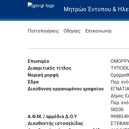
Μητρώο Έντυπου & Ηλε
Πιστοποιήσεις
Οδηγίες
Επικοινωνία
Επωνυμία
ΟΜΟΡΡΥ
Διακριτικός τίτλος
ΤΥΠΟΕΚ
Νομική μορφή
Ομόρρυθμ
Έδρα
Περ. εν
Διεύθυνση οργανωμένου γραφείου
ΕΓΝΑΤΙΑ
Δήμος 
Περ. εν
58200
Α.Φ.Μ. / αρμόδια Δ.Ο.Υ
9998349
Διευθυντής ιστοσελίδας
ΣΤΕΦΑΝ