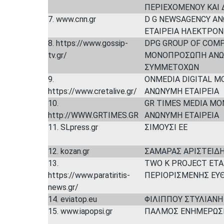
ΠΕΡΙΕΧΟΜΕΝΟΥ ΚΑΙ 
7. www.cnn.gr
D G NEWSAGENCY Α
ΕΤΑΙΡΕΙΑ ΗΛΕΚΤΡΟΝ
8. https://www.gossip-
DPG GROUP OF COM
tv.gr/
ΜΟΝΟΠΡΟΣΩΠΗ ΑΝΩΝ
ΣΥΜΜΕΤΟΧΩΝ
9.
ONMEDIA DIGITAL 
https://www.cretalive.gr/
ΑΝΩΝΥΜΗ ΕΤΑΙΡΕΙΑ
10.
GR TIMES MEDIA Μ
http://WWW.GRTIMES.GR
ΑΝΩΝΥΜΗ ΕΤΑΙΡΕΙΑ
11. SLpress.gr
ΣΙΜΟΥΣΙ ΕΕ
12. kozan.gr
ΣΑΜΑΡΑΣ ΑΡΙΣΤΕΙΔ
13.
TWO K PROJECT ΕΤΑ
https://www.paratiritis-
ΠΕΡΙΟΡΙΣΜΕΝΗΣ ΕΥ
news.gr/
14. eviatop.eu
ΦΙΛΙΠΠΟΥ ΣΤΥΛΙΑΝΗ
15. www.iapopsi.gr
ΠΑΛΜΟΣ ΕΝΗΜΕΡΩΣΗ