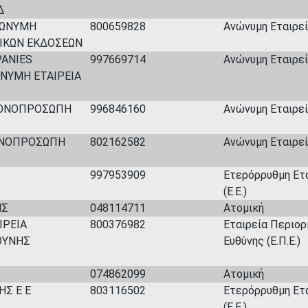
Δ
ΝΩΝΥΜΗ
800659828
Ανώνυμη Εταιρεία
ΙΚΩΝ ΕΚΔΟΣΕΩΝ
PANIES
997669714
Ανώνυμη Εταιρεία
ΥΜΗ ΕΤΑΙΡΕΙΑ
ΜΟΝΟΠΡΟΣΩΠΗ
996846160
Ανώνυμη Εταιρεία
ΟΝΟΠΡΟΣΩΠΗ
802162582
Ανώνυμη Εταιρεία
997953909
Ετερόρρυθμη Ετ
(Ε.Ε.)
ΗΣ
048114711
Ατομική
ΙΡΕΙΑ
800376982
Εταιρεία Περιορ
ΘΥΝΗΣ
Ευθύνης (Ε.Π.Ε.)
074862099
Ατομική
Σ Ε Ε
803116502
Ετερόρρυθμη Ετ
(Ε.Ε.)