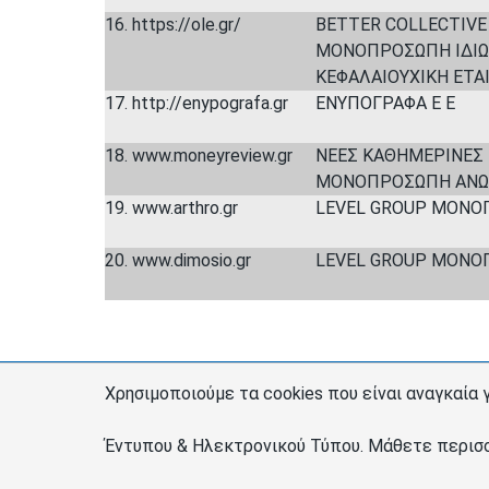
16. https://ole.gr/
BETTER COLLECTIVE
ΜΟΝΟΠΡΟΣΩΠΗ ΙΔΙΩ
ΚΕΦΑΛΑΙΟΥΧΙΚΗ ΕΤΑ
17. http://enypografa.gr
ΕΝΥΠΟΓΡΑΦΑ Ε Ε
18. www.moneyreview.gr
ΝΕΕΣ ΚΑΘΗΜΕΡΙΝΕΣ 
ΜΟΝΟΠΡΟΣΩΠΗ ΑΝΩΝ
19. www.arthro.gr
LEVEL GROUP ΜΟΝΟΠ
20. www.dimosio.gr
LEVEL GROUP ΜΟΝΟΠ
Χρησιμοποιούμε τα cookies που είναι αναγκαία
Σύνδεσμοι
Διαχειριστές
Έντυπου & Ηλεκτρονικού Τύπου.
Μάθετε περισ