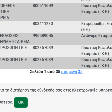
 GREECE
800511649
Ιδιωτική Κεφαλα
ΤΙΚΗ
Εταιρεία (Ι.Κ.Ε.)
ΙΡΕΙΑ
803111230
Ετερόρρυθμη Ετ
(Ε.Ε.)
ΕΚΔΟΣΕΙΣ
996589046
Ανώνυμη Εταιρεία
ΥΜΗ ΕΤΑΙΡΕΙΑ
ΡΟΣΩΠΗ Ι Κ Ε
802367089
Ιδιωτική Κεφαλα
Εταιρεία (Ι.Κ.Ε.)
ΡΟΣΩΠΗ Ι Κ Ε
802367089
Ιδιωτική Κεφαλα
Εταιρεία (Ι.Κ.Ε.)
Σελίδα 1 από 35
επόμενη
35
 για τη διατήρηση της σύνδεσής σας στις ηλεκτρονικές υπηρ
σότερα
.
OK