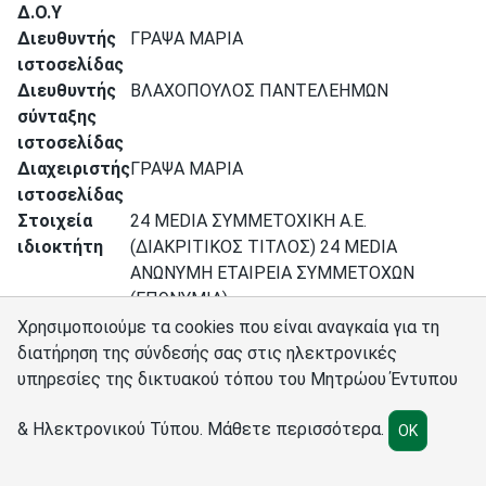
Δ.Ο.Υ
Διευθυντής
ΓΡΑΨΑ ΜΑΡΙΑ
ιστοσελίδας
Διευθυντής
ΒΛΑΧΟΠΟΥΛΟΣ ΠΑΝΤΕΛΕΗΜΩΝ
σύνταξης
ιστοσελίδας
Διαχειριστής
ΓΡΑΨΑ ΜΑΡΙΑ
ιστοσελίδας
Στοιχεία
24 MEDIA ΣΥΜΜΕΤΟΧΙΚΗ Α.Ε.
ιδιοκτήτη
(ΔΙΑΚΡΙΤΙΚΟΣ ΤΙΤΛΟΣ) 24 MEDIA
ΑΝΩΝΥΜΗ ΕΤΑΙΡΕΙΑ ΣΥΜΜΕΤΟΧΩΝ
(ΕΠΩΝΥΜΙΑ)
Ιστοσελίδα
www.contra.gr
Χρησιμοποιούμε τα cookies που είναι αναγκαία για τη
διατήρηση της σύνδεσής σας στις ηλεκτρονικές
υπηρεσίες της δικτυακού τόπου του Μητρώου Έντυπου
Σύνδεσμοι
Διαχειριστές
Πολιτική cookies
Ρυθμίσεις cookies
& Ηλεκτρονικού Τύπου.
Μάθετε περισσότερα
.
OK