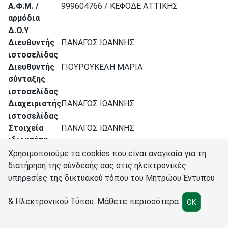
Α.Φ.Μ. /
999604766 / ΚΕΦΟΔΕ ΑΤΤΙΚΗΣ
αρμόδια
Δ.Ο.Υ
Διευθυντής
ΠΑΝΑΓΟΣ ΙΩΑΝΝΗΣ
ιστοσελίδας
Διευθυντής
ΓΙΟΥΡΟΥΚΕΛΗ ΜΑΡΙΑ
σύνταξης
ιστοσελίδας
Διαχειριστής
ΠΑΝΑΓΟΣ ΙΩΑΝΝΗΣ
ιστοσελίδας
Στοιχεία
ΠΑΝΑΓΟΣ ΙΩΑΝΝΗΣ
ιδιοκτήτη
Ιστοσελίδα
agronews.gr
Χρησιμοποιούμε τα cookies που είναι αναγκαία για τη
διατήρηση της σύνδεσής σας στις ηλεκτρονικές
υπηρεσίες της δικτυακού τόπου του Μητρώου Έντυπου
Σύνδεσμοι
Διαχειριστές
Πολιτική cookies
Ρυθμίσεις cookies
& Ηλεκτρονικού Τύπου.
Μάθετε περισσότερα
.
OK