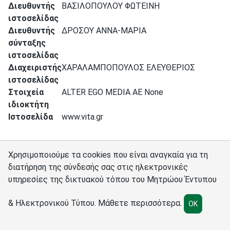
Διευθυντής
ΒΑΣΙΛΟΠΟΥΛΟΥ ΦΩΤΕΙΝΗ
ιστοσελίδας
Διευθυντής
ΔΡΟΣΟΥ ΑΝΝΑ-ΜΑΡΙΑ
σύνταξης
ιστοσελίδας
Διαχειριστής
ΧΑΡΑΛΑΜΠΟΠΟΥΛΟΣ ΕΛΕΥΘΕΡΙΟΣ
ιστοσελίδας
Στοιχεία
ALTER EGO MEDIA AE None
ιδιοκτήτη
Ιστοσελίδα
www.vita.gr
Χρησιμοποιούμε τα cookies που είναι αναγκαία για τη
διατήρηση της σύνδεσής σας στις ηλεκτρονικές
υπηρεσίες της δικτυακού τόπου του Μητρώου Έντυπου
Σύνδεσμοι
Διαχειριστές
Πολιτική cookies
Ρυθμίσεις cookies
& Ηλεκτρονικού Τύπου.
Μάθετε περισσότερα
.
OK