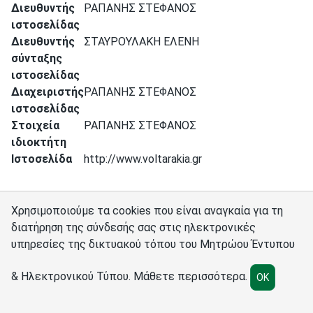
Διευθυντής
ΡΑΠΑΝΗΣ ΣΤΕΦΑΝΟΣ
ιστοσελίδας
Διευθυντής
ΣΤΑΥΡΟΥΛΑΚΗ ΕΛΕΝΗ
σύνταξης
ιστοσελίδας
Διαχειριστής
ΡΑΠΑΝΗΣ ΣΤΕΦΑΝΟΣ
ιστοσελίδας
Στοιχεία
ΡΑΠΑΝΗΣ ΣΤΕΦΑΝΟΣ
ιδιοκτήτη
Ιστοσελίδα
http://www.voltarakia.gr
Χρησιμοποιούμε τα cookies που είναι αναγκαία για τη
διατήρηση της σύνδεσής σας στις ηλεκτρονικές
υπηρεσίες της δικτυακού τόπου του Μητρώου Έντυπου
Σύνδεσμοι
Διαχειριστές
Πολιτική cookies
Ρυθμίσεις cookies
& Ηλεκτρονικού Τύπου.
Μάθετε περισσότερα
.
OK