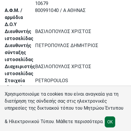
10679
Α.Φ.Μ. /
800991040 / A ΑΘΗΝΑΣ
αρμόδια
Δ.Ο.Υ
Διευθυντής
ΒΑΣΙΛΟΠΟΥΛΟΣ ΧΡΙΣΤΟΣ
ιστοσελίδας
Διευθυντής
ΠΕΤΡΟΠΟΥΛΟΣ ΔΗΜΗΤΡΙΟΣ
σύνταξης
ιστοσελίδας
Διαχειριστής
ΒΑΣΙΛΟΠΟΥΛΟΣ ΧΡΙΣΤΟΣ
ιστοσελίδας
Στοιχεία
PETROPOULOS
ιδιοκτήτη
DIMITRIOSΒΑΣΙΛΟΠΟΥΛΟΣ ΧΡΙΣΤΟΣ
Χρησιμοποιούμε τα cookies που είναι αναγκαία για τη
Ιστοσελίδα
mixanitouxronou.gr
διατήρηση της σύνδεσής σας στις ηλεκτρονικές
υπηρεσίες της δικτυακού τόπου του Μητρώου Έντυπου
Σύνδεσμοι
Διαχειριστές
Πολιτική cookies
Ρυθμίσεις cookies
& Ηλεκτρονικού Τύπου.
Μάθετε περισσότερα
.
OK