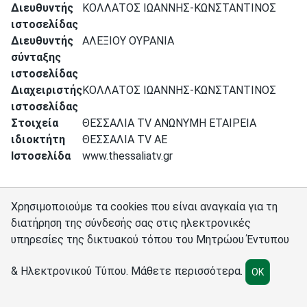
Διευθυντής
ΚΟΛΛΑΤΟΣ ΙΩΑΝΝΗΣ-ΚΩΝΣΤΑΝΤΙΝΟΣ
ιστοσελίδας
Διευθυντής
ΑΛΕΞΙΟΥ ΟΥΡΑΝΙΑ
σύνταξης
ιστοσελίδας
Διαχειριστής
ΚΟΛΛΑΤΟΣ ΙΩΑΝΝΗΣ-ΚΩΝΣΤΑΝΤΙΝΟΣ
ιστοσελίδας
Στοιχεία
ΘΕΣΣΑΛΙΑ TV ΑΝΩΝΥΜΗ ΕΤΑΙΡΕΙΑ
ιδιοκτήτη
ΘΕΣΣΑΛΙΑ TV ΑΕ
Ιστοσελίδα
www.thessaliatv.gr
Χρησιμοποιούμε τα cookies που είναι αναγκαία για τη
διατήρηση της σύνδεσής σας στις ηλεκτρονικές
υπηρεσίες της δικτυακού τόπου του Μητρώου Έντυπου
Σύνδεσμοι
Διαχειριστές
Πολιτική cookies
Ρυθμίσεις cookies
& Ηλεκτρονικού Τύπου.
Μάθετε περισσότερα
.
OK