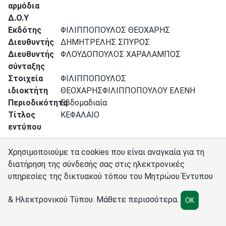
αρμόδια
Δ.Ο.Υ
Εκδότης
ΦΙΛΙΠΠΟΠΟΥΛΟΣ ΘΕΟΧΑΡΗΣ
Διευθυντής
ΔΗΜΗΤΡΕΛΗΣ ΣΠΥΡΟΣ
Διευθυντής
ΦΛΟΥΔΟΠΟΥΛΟΣ ΧΑΡΑΛΑΜΠΟΣ
σύνταξης
Στοιχεία
ΦΙΛΙΠΠΟΠΟΥΛΟΣ
ιδιοκτήτη
ΘΕΟΧΑΡΗΣΦΙΛΙΠΠΟΠΟΥΛΟΥ ΕΛΕΝΗ
Περιοδικότητα
Εβδομαδιαία
Τίτλος
ΚΕΦΑΛΑΙΟ
εντύπου
Χρησιμοποιούμε τα cookies που είναι αναγκαία για τη
διατήρηση της σύνδεσής σας στις ηλεκτρονικές
υπηρεσίες της δικτυακού τόπου του Μητρώου Έντυπου
Σύνδεσμοι
Διαχειριστές
Πολιτική cookies
Ρυθμίσεις cookies
& Ηλεκτρονικού Τύπου.
Μάθετε περισσότερα
.
OK