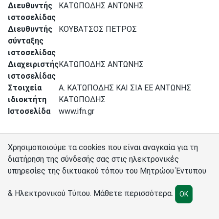
Διευθυντής
ΚΑΤΩΠΟΔΗΣ ΑΝΤΩΝΗΣ
ιστοσελίδας
Διευθυντής
ΚΟΥΒΑΤΣΟΣ ΠΕΤΡΟΣ
σύνταξης
ιστοσελίδας
Διαχειριστής
ΚΑΤΩΠΟΔΗΣ ΑΝΤΩΝΗΣ
ιστοσελίδας
Στοιχεία
Α. ΚΑΤΩΠΟΔΗΣ ΚΑΙ ΣΙΑ ΕΕ ΑΝΤΩΝΗΣ
ιδιοκτήτη
ΚΑΤΩΠΟΔΗΣ
Ιστοσελίδα
www.ifn.gr
Χρησιμοποιούμε τα cookies που είναι αναγκαία για τη
διατήρηση της σύνδεσής σας στις ηλεκτρονικές
υπηρεσίες της δικτυακού τόπου του Μητρώου Έντυπου
Σύνδεσμοι
Διαχειριστές
Πολιτική cookies
Ρυθμίσεις cookies
& Ηλεκτρονικού Τύπου.
Μάθετε περισσότερα
.
OK