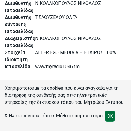
Διευθυντής
ΝΙΚΟΛΑΚΟΠΟΥΛΟΣ ΝΙΚΟΛΑΟΣ
ιστοσελίδας
Διευθυντής
ΤΣΑΟΥΣΕΛΟΥ ΟΛΓΑ
σύνταξης
ιστοσελίδας
Διαχειριστής
ΝΙΚΟΛΑΚΟΠΟΥΛΟΣ ΝΙΚΟΛΑΟΣ
ιστοσελίδας
Στοιχεία
ALTER EGO MEDIA A.E. ΕΤΑΙΡΟΣ 100%
ιδιοκτήτη
Ιστοσελίδα
www.myradio1046.fm
Χρησιμοποιούμε τα cookies που είναι αναγκαία για τη
διατήρηση της σύνδεσής σας στις ηλεκτρονικές
υπηρεσίες της δικτυακού τόπου του Μητρώου Έντυπου
Σύνδεσμοι
Διαχειριστές
Πολιτική cookies
Ρυθμίσεις cookies
& Ηλεκτρονικού Τύπου.
Μάθετε περισσότερα
.
OK