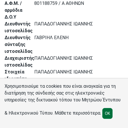
Α.Φ.Μ. /
801188759 / Α ΑΘΗΝΩΝ
αρμόδια
Δ.Ο.Υ
Διευθυντής
ΠΑΠΑΔΟΓΙΑΝΝΗΣ ΙΩΑΝΝΗΣ
ιστοσελίδας
Διευθυντής
ΓΑΒΡΙΗΛ ΕΛΕΝΗ
σύνταξης
ιστοσελίδας
Διαχειριστής
ΠΑΠΑΔΟΓΙΑΝΝΗΣ ΙΩΑΝΝΗΣ
ιστοσελίδας
Στοιχεία
ΠΑΠΑΔΟΓΙΑΝΝΗΣ ΙΩΑΝΝΗΣ
ιδιοκτήτη
Ιστοσελίδα
www.businessdaily.gr
Χρησιμοποιούμε τα cookies που είναι αναγκαία για τη
διατήρηση της σύνδεσής σας στις ηλεκτρονικές
υπηρεσίες της δικτυακού τόπου του Μητρώου Έντυπου
Σύνδεσμοι
Διαχειριστές
Πολιτική cookies
Ρυθμίσεις cookies
& Ηλεκτρονικού Τύπου.
Μάθετε περισσότερα
.
OK