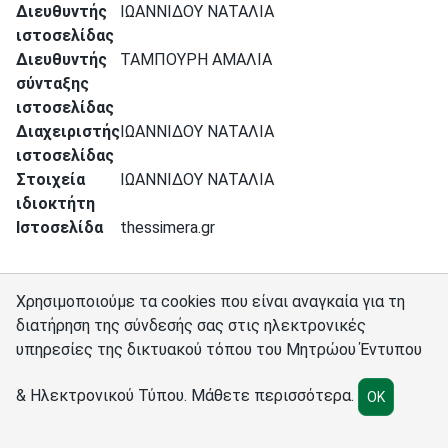
Διευθυντής
ΙΩΑΝΝΙΔΟΥ ΝΑΤΑΛΙΑ
ιστοσελίδας
Διευθυντής
ΤΑΜΠΟΥΡΗ ΑΜΑΛΙΑ
σύνταξης
ιστοσελίδας
Διαχειριστής
ΙΩΑΝΝΙΔΟΥ ΝΑΤΑΛΙΑ
ιστοσελίδας
Στοιχεία
ΙΩΑΝΝΙΔΟΥ ΝΑΤΑΛΙΑ
ιδιοκτήτη
Ιστοσελίδα
thessimera.gr
Χρησιμοποιούμε τα cookies που είναι αναγκαία για τη
διατήρηση της σύνδεσής σας στις ηλεκτρονικές
υπηρεσίες της δικτυακού τόπου του Μητρώου Έντυπου
Σύνδεσμοι
Διαχειριστές
Πολιτική cookies
Ρυθμίσεις cookies
& Ηλεκτρονικού Τύπου.
Μάθετε περισσότερα
.
OK