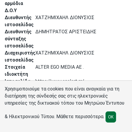
αρμόδια
Δ.Ο.Υ
Διευθυντής
ΧΑΤΖΗΜΙΧΑΗΛ ΔΙΟΝΥΣΙΟΣ
ιστοσελίδας
Διευθυντής
ΔΗΜΗΤΡΑΤΟΣ ΑΡΙΣΤΕΙΔΗΣ
σύνταξης
ιστοσελίδας
Διαχειριστής
ΧΑΤΖΗΜΙΧΑΗΛ ΔΙΟΝΥΣΙΟΣ
ιστοσελίδας
Στοιχεία
ALTER EGO MEDIA AE .
ιδιοκτήτη
Ιστοσελίδα
https://www.onalert.gr/
Χρησιμοποιούμε τα cookies που είναι αναγκαία για τη
διατήρηση της σύνδεσής σας στις ηλεκτρονικές
υπηρεσίες της δικτυακού τόπου του Μητρώου Έντυπου
Σύνδεσμοι
Διαχειριστές
Πολιτική cookies
Ρυθμίσεις cookies
& Ηλεκτρονικού Τύπου.
Μάθετε περισσότερα
.
OK